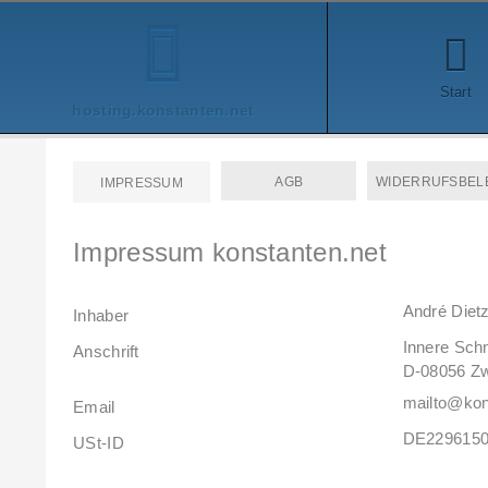
Start
hosting.konstanten.net
AGB
WIDERRUFSBEL
IMPRESSUM
Impressum konstanten.net
André Diet
Inhaber
Innere Schn
Anschrift
D-08056 Z
mailto
@
kon
Email
DE229615
USt-ID