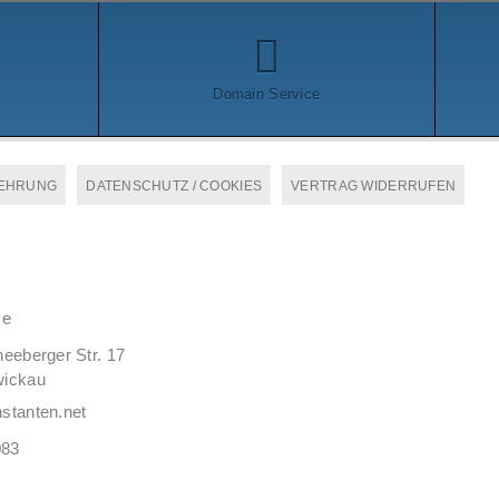
Domain Service
EHRUNG
DATENSCHUTZ / COOKIES
VERTRAG WIDERRUFEN
ze
eeberger Str. 17
wickau
stanten.net
083